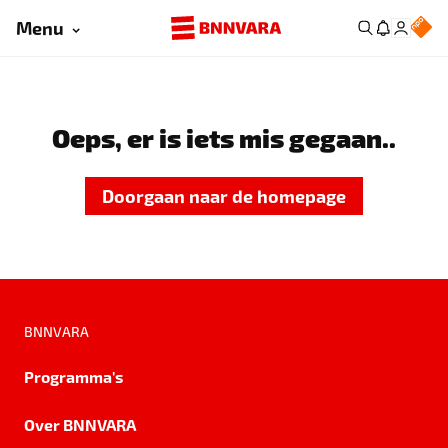
Menu
Oeps, er is iets mis gegaan..
Doorgaan naar de homepage
BNNVARA
Programma's
Over BNNVARA