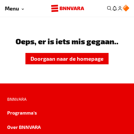
Menu
Oeps, er is iets mis gegaan..
Doorgaan naar de homepage
BNNVARA
Programma's
Over BNNVARA