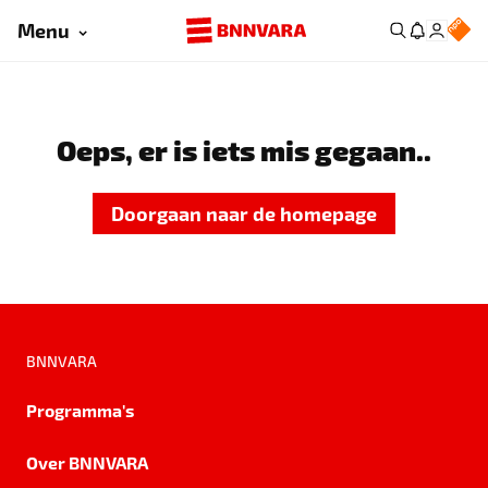
Menu
Oeps, er is iets mis gegaan..
Doorgaan naar de homepage
BNNVARA
Programma's
Over BNNVARA