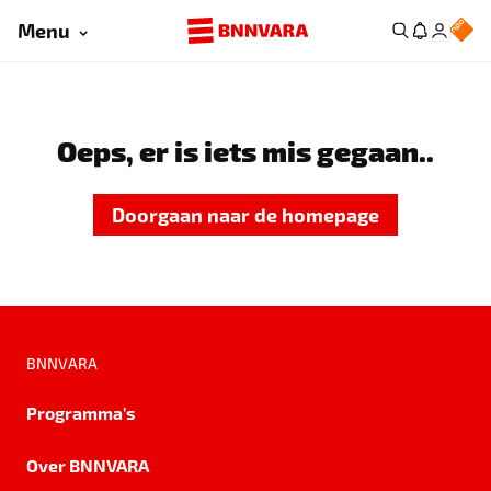
Menu
Oeps, er is iets mis gegaan..
Doorgaan naar de homepage
BNNVARA
Programma's
Over BNNVARA