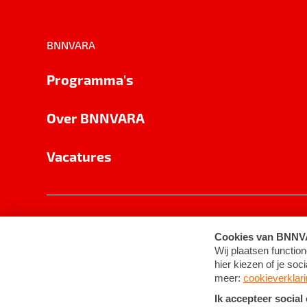
BNNVARA
Programma's
Over BNNVARA
Vacatures
Privacy
Cookie-instellingen
Algemene 