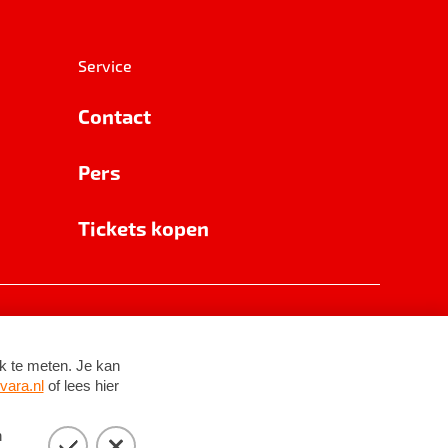
Service
Contact
Pers
Tickets kopen
RSIN 8531 62 402