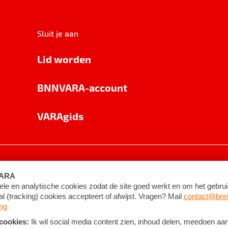
Sluit je aan
Lid worden
BNNVARA-account
VARAgids
voorwaarden
©
2026
BNNVARA