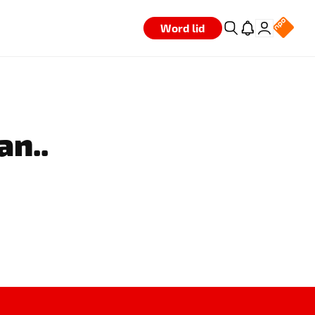
Word lid
an..