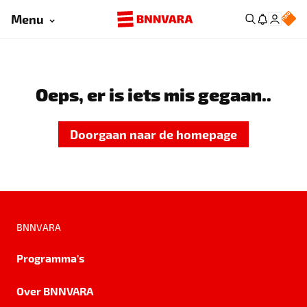
Menu
Oeps, er is iets mis gegaan..
Doorgaan naar de homepage
BNNVARA
Programma's
Over BNNVARA