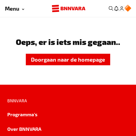
Menu
Oeps, er is iets mis gegaan..
Doorgaan naar de homepage
BNNVARA
Programma's
Over BNNVARA