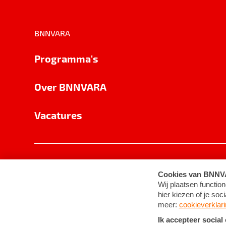
BNNVARA
Programma's
Over BNNVARA
Vacatures
Privacy
Cookie-instellingen
Algemene 