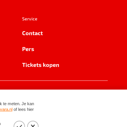
Service
Contact
Pers
Tickets kopen
RSIN 8531 62 402