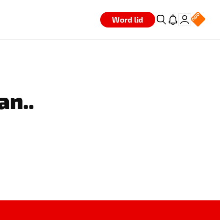
Word lid
an..