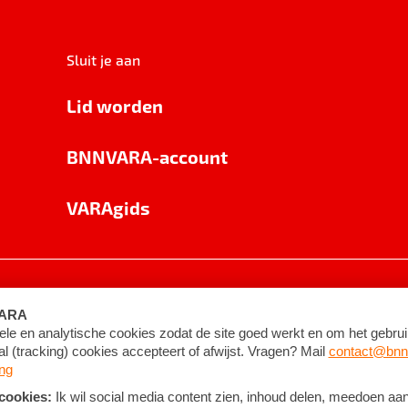
Sluit je aan
Lid worden
BNNVARA-account
VARAgids
voorwaarden
©
2026
BNNVARA