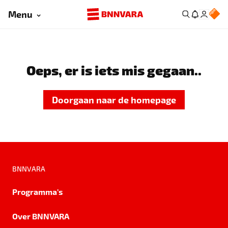
Menu
Oeps, er is iets mis gegaan..
Doorgaan naar de homepage
BNNVARA
Programma's
Over BNNVARA