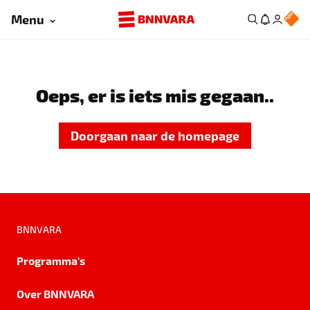
Menu
Oeps, er is iets mis gegaan..
Doorgaan naar de homepage
BNNVARA
Programma's
Over BNNVARA