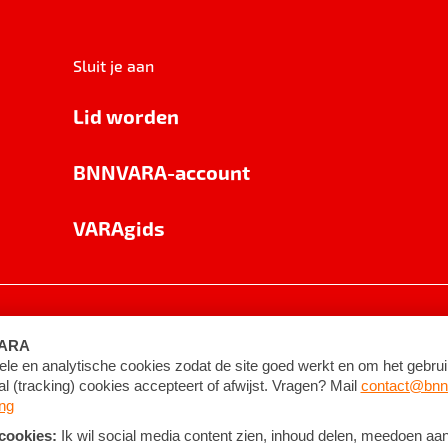
Sluit je aan
Lid worden
BNNVARA-account
VARAgids
voorwaarden
©
2026
BNNVARA