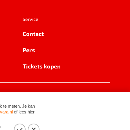
Service
Contact
Pers
Tickets kopen
RSIN 8531 62 402