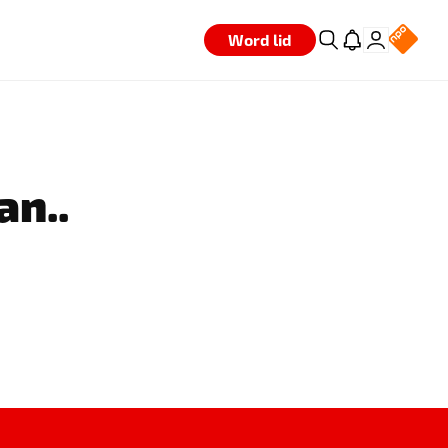
Word lid
an..