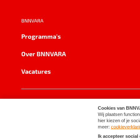
BNNVARA
Programma's
Over BNNVARA
Vacatures
Privacy
Cookie-instellingen
Algemene 