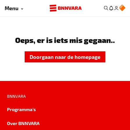
Menu
Oeps, er is iets mis gegaan..
Doorgaan naar de homepage
BNNVARA
Programma's
Over BNNVARA