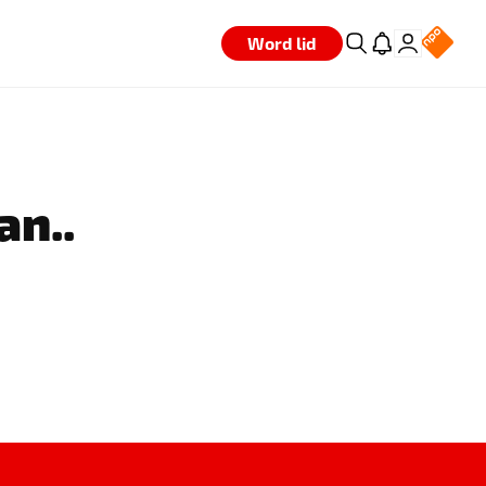
Word lid
an..