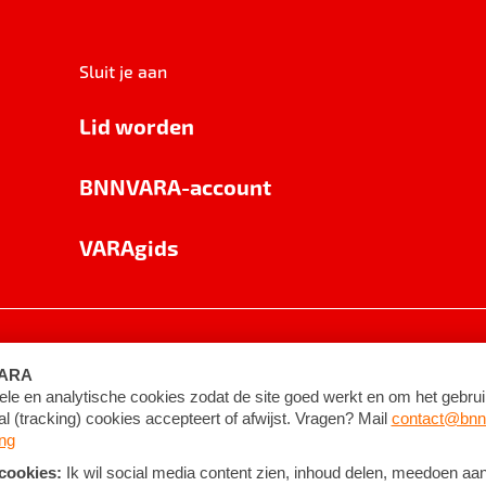
Sluit je aan
Lid worden
BNNVARA-account
VARAgids
voorwaarden
©
2026
BNNVARA