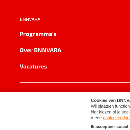
BNNVARA
Programma's
Over BNNVARA
Vacatures
Privacy
Cookie-instellingen
Algemene 