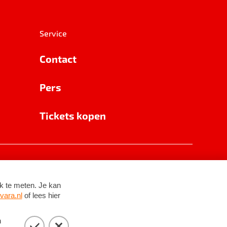
Service
Contact
Pers
Tickets kopen
RSIN 8531 62 402