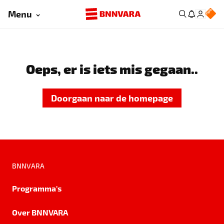
Menu
Oeps, er is iets mis gegaan..
Doorgaan naar de homepage
BNNVARA
Programma's
Over BNNVARA