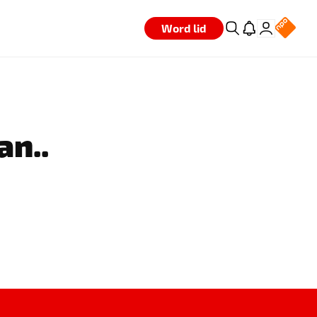
Word lid
an..