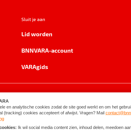
Sluit je aan
Lid worden
BNNVARA-account
VARAgids
voorwaarden
©
2026
BNNVARA