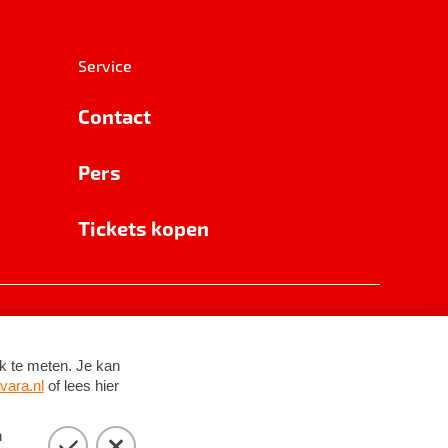
Service
Contact
Pers
Tickets kopen
RSIN 8531 62 402