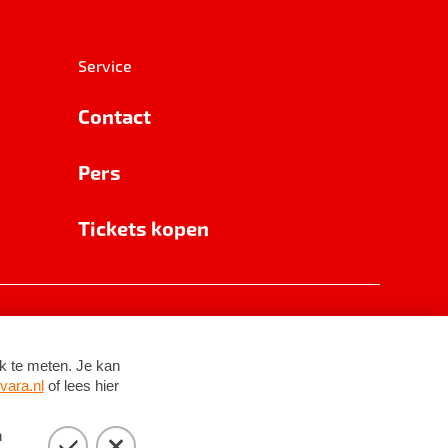
Service
Contact
Pers
Tickets kopen
RSIN 8531 62 402