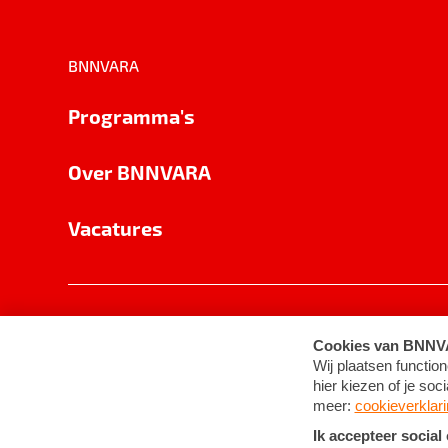
BNNVARA
Programma's
Over BNNVARA
Vacatures
Privacy
Cookie-instellingen
Algemene 