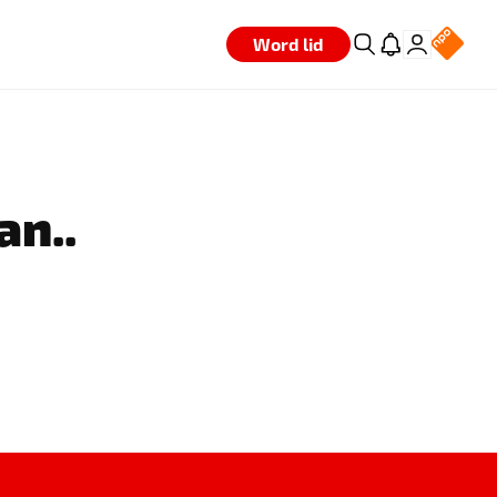
Word lid
an..