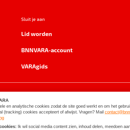
Sluit je aan
Lid worden
BNNVARA-account
VARAgids
voorwaarden
©
2026
BNNVARA