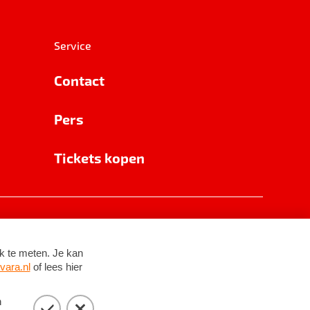
Service
Contact
Pers
Tickets kopen
RSIN 8531 62 402