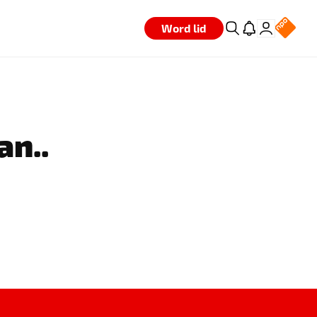
Word lid
an..