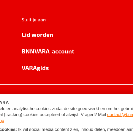
Sluit je aan
Lid worden
BNNVARA-account
VARAgids
voorwaarden
©
2026
BNNVARA