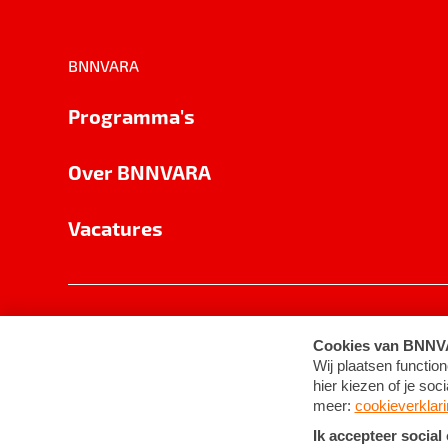
BNNVARA
Programma's
Over BNNVARA
Vacatures
Privacy
Cookie-instellingen
Algemene 