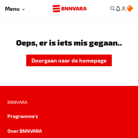
Menu
Oeps, er is iets mis gegaan..
Doorgaan naar de homepage
BNNVARA
Programma's
Over BNNVARA