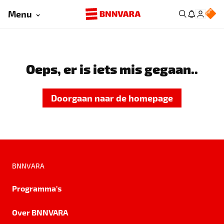
Menu
Oeps, er is iets mis gegaan..
Doorgaan naar de homepage
BNNVARA
Programma's
Over BNNVARA