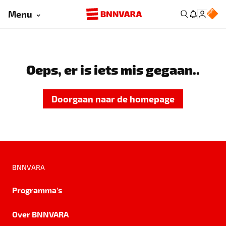
Menu
Oeps, er is iets mis gegaan..
Doorgaan naar de homepage
BNNVARA
Programma's
Over BNNVARA