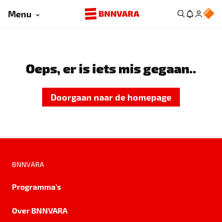
Menu
Oeps, er is iets mis gegaan..
Doorgaan naar de homepage
BNNVARA
Programma's
Over BNNVARA