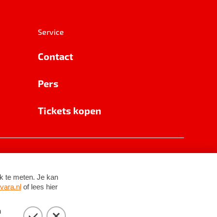
Service
Contact
Pers
Tickets kopen
RSIN 8531 62 402