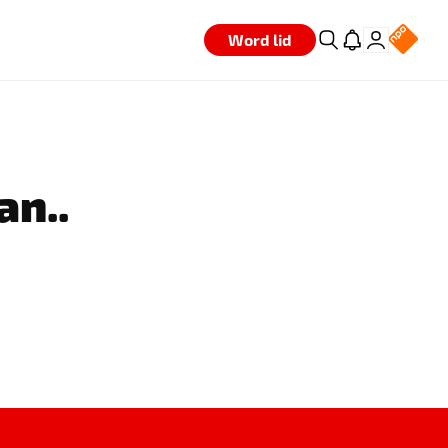
Word lid
an..