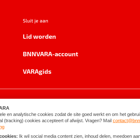
Sluit je aan
Lid worden
BNNVARA-account
VARAgids
voorwaarden
©
2026
BNNVARA