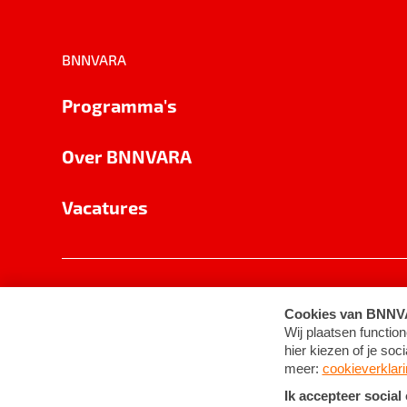
BNNVARA
Programma's
Over BNNVARA
Vacatures
Privacy
Cookie-instellingen
Algemene 