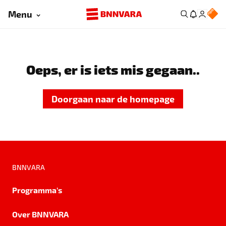
Menu
Oeps, er is iets mis gegaan..
Doorgaan naar de homepage
BNNVARA
Programma's
Over BNNVARA