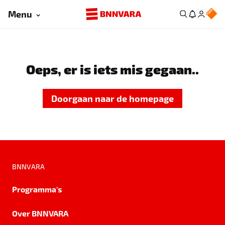
Menu
Oeps, er is iets mis gegaan..
Doorgaan naar de homepage
BNNVARA
Programma's
Over BNNVARA