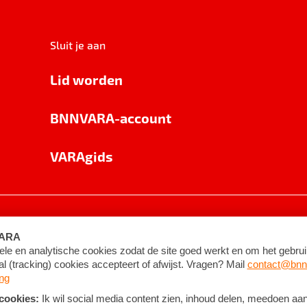
Sluit je aan
Lid worden
BNNVARA-account
VARAgids
voorwaarden
©
2026
BNNVARA