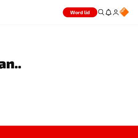
Word lid
an..