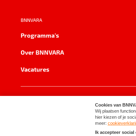
BNNVARA
Programma's
Over BNNVARA
Vacatures
Privacy
Cookie-instellingen
Algemene 