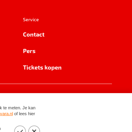
Service
Contact
Pers
Tickets kopen
RSIN 8531 62 402