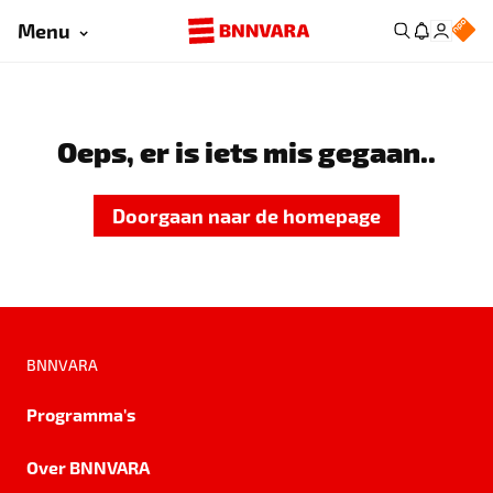
Menu
Oeps, er is iets mis gegaan..
Doorgaan naar de homepage
BNNVARA
Programma's
Over BNNVARA