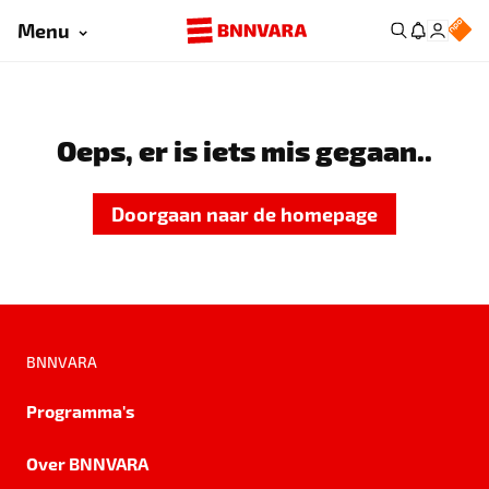
Menu
Oeps, er is iets mis gegaan..
Doorgaan naar de homepage
BNNVARA
Programma's
Over BNNVARA