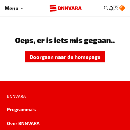
Menu
Oeps, er is iets mis gegaan..
Doorgaan naar de homepage
BNNVARA
Programma's
Over BNNVARA