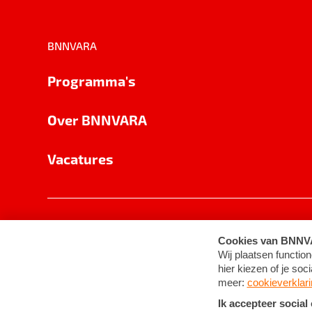
BNNVARA
Programma's
Over BNNVARA
Vacatures
Privacy
Cookie-instellingen
Algemene 