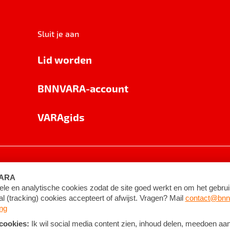
Sluit je aan
Lid worden
BNNVARA-account
VARAgids
voorwaarden
©
2026
BNNVARA