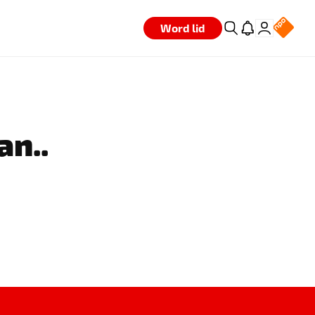
Word lid
an..