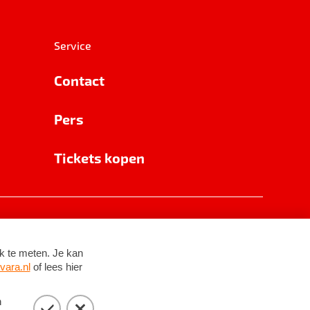
Service
Contact
Pers
Tickets kopen
RSIN 8531 62 402