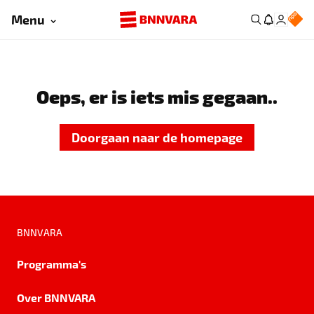
Menu
Oeps, er is iets mis gegaan..
Doorgaan naar de homepage
BNNVARA
Programma's
Over BNNVARA