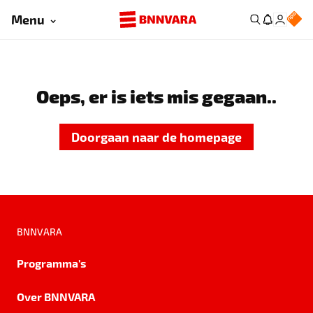
Menu
Oeps, er is iets mis gegaan..
Doorgaan naar de homepage
BNNVARA
Programma's
Over BNNVARA