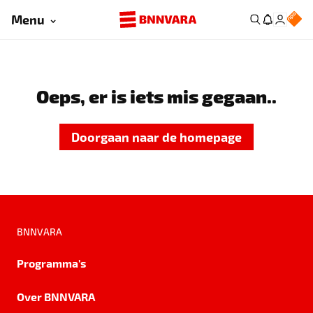
Menu
Oeps, er is iets mis gegaan..
Doorgaan naar de homepage
BNNVARA
Programma's
Over BNNVARA