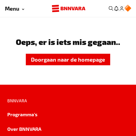
Menu
Oeps, er is iets mis gegaan..
Doorgaan naar de homepage
BNNVARA
Programma's
Over BNNVARA