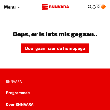
Menu
Oeps, er is iets mis gegaan..
Doorgaan naar de homepage
BNNVARA
Programma's
Over BNNVARA