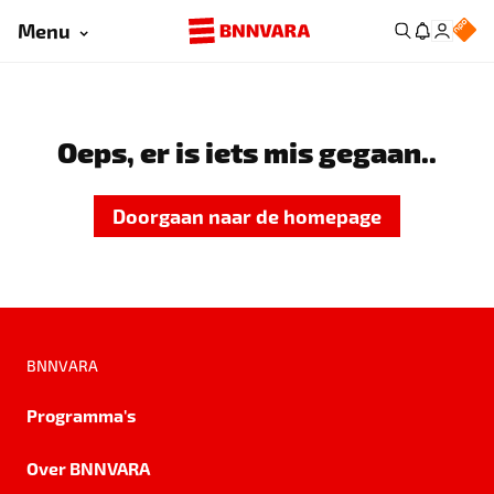
Menu
Oeps, er is iets mis gegaan..
Doorgaan naar de homepage
BNNVARA
Programma's
Over BNNVARA