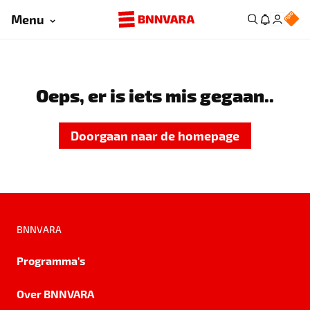
Menu
Oeps, er is iets mis gegaan..
Doorgaan naar de homepage
BNNVARA
Programma's
Over BNNVARA