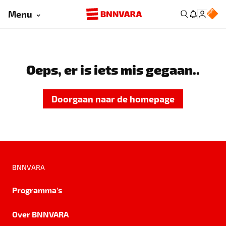
Menu
Oeps, er is iets mis gegaan..
Doorgaan naar de homepage
BNNVARA
Programma's
Over BNNVARA