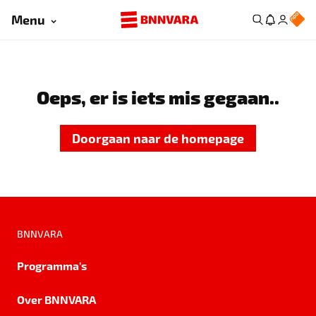
Menu
Oeps, er is iets mis gegaan..
Doorgaan naar de homepage
BNNVARA
Programma's
Over BNNVARA