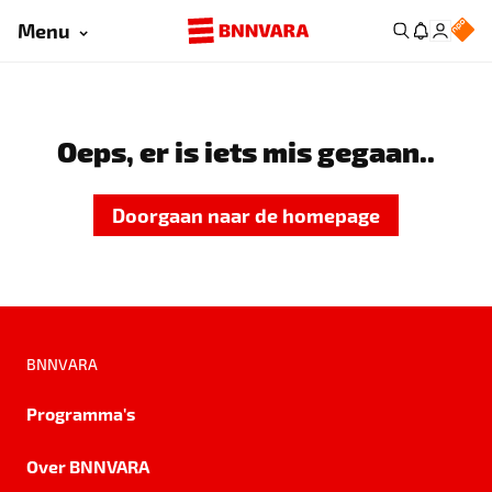
Menu
Oeps, er is iets mis gegaan..
Doorgaan naar de homepage
BNNVARA
Programma's
Over BNNVARA