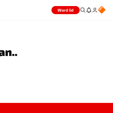
Word lid
an..