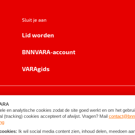
Sluit je aan
Lid worden
BNNVARA-account
VARAgids
voorwaarden
©
2026
BNNVARA