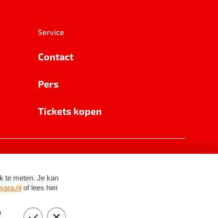
Service
Contact
Pers
Tickets kopen
RSIN 8531 62 402