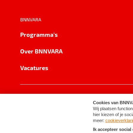
BNNVARA
Programma's
Over BNNVARA
Vacatures
Privacy
Cookie-instellingen
Algemene 