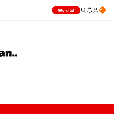
Word lid
an..