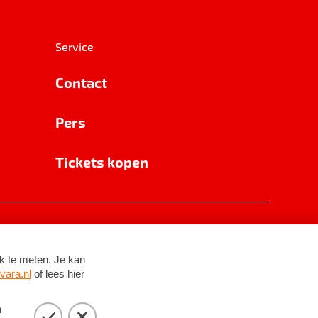
Service
Contact
Pers
Tickets kopen
RSIN 8531 62 402