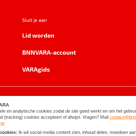
Sluit je aan
Lid worden
BNNVARA-account
VARAgids
voorwaarden
©
2026
BNNVARA