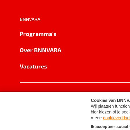
BNNVARA
Programma's
Over BNNVARA
Vacatures
Privacy
Cookie-instellingen
Algemene 