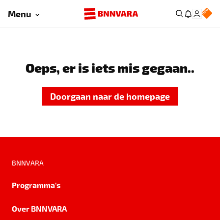
Menu
Oeps, er is iets mis gegaan..
Doorgaan naar de homepage
BNNVARA
Programma's
Over BNNVARA