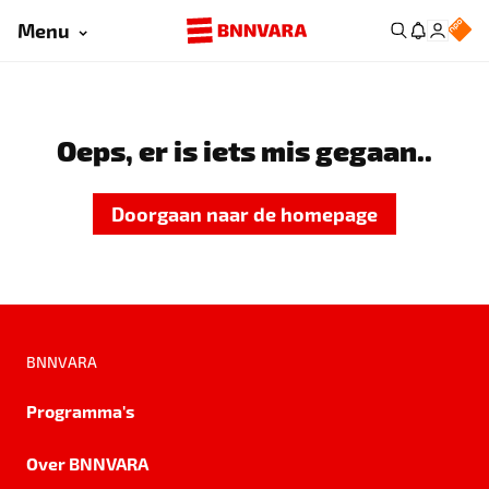
Menu
Oeps, er is iets mis gegaan..
Doorgaan naar de homepage
BNNVARA
Programma's
Over BNNVARA