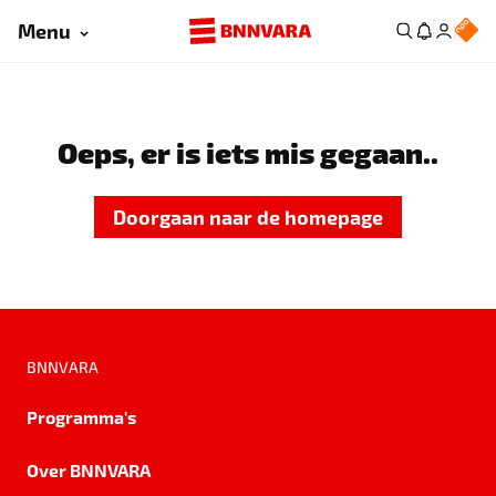
Menu
Oeps, er is iets mis gegaan..
Doorgaan naar de homepage
BNNVARA
Programma's
Over BNNVARA