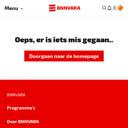
Menu
Oeps, er is iets mis gegaan..
Doorgaan naar de homepage
BNNVARA
Programma's
Over BNNVARA