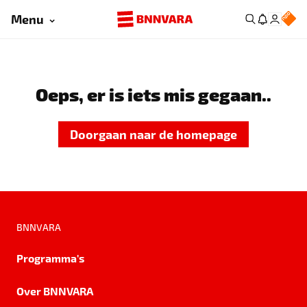
Menu
Oeps, er is iets mis gegaan..
Doorgaan naar de homepage
BNNVARA
Programma's
Over BNNVARA