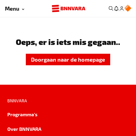
Menu
Oeps, er is iets mis gegaan..
Doorgaan naar de homepage
BNNVARA
Programma's
Over BNNVARA