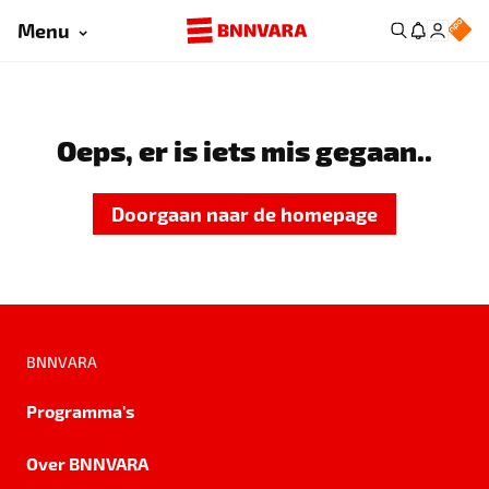
Menu
Oeps, er is iets mis gegaan..
Doorgaan naar de homepage
BNNVARA
Programma's
Over BNNVARA