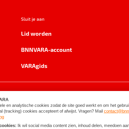
Sluit je aan
Lid worden
BNNVARA-account
VARAgids
voorwaarden
©
2026
BNNVARA