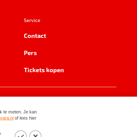
Service
Contact
Pers
Tickets kopen
RSIN 8531 62 402