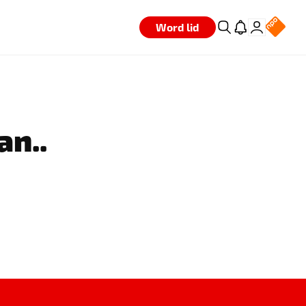
Word lid
an..