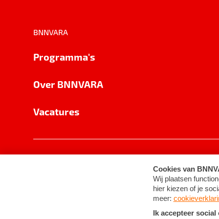
BNNVARA
Programma's
Over BNNVARA
Vacatures
Privacy
Cookie-instellingen
Algemene 