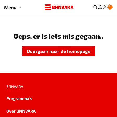
Menu
Oeps, er is iets mis gegaan..
Doorgaan naar de homepage
BNNVARA
Programma's
Over BNNVARA